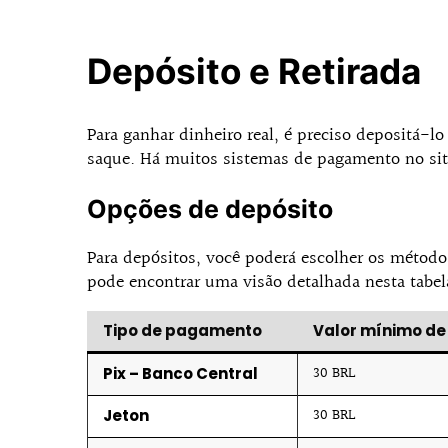
Depósito e Retirada
Para ganhar dinheiro real, é preciso depositá-l
saque. Há muitos sistemas de pagamento no sit
Opções de depósito
Para depósitos, você poderá escolher os métod
pode encontrar uma visão detalhada nesta tabel
Tipo de pagamento
Valor mínimo de
30 BRL
Pix – Banco Central
30 BRL
Jeton