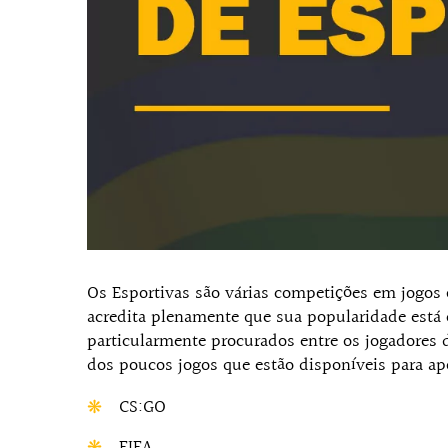
Os Esportivas são várias competições em jogos
acredita plenamente que sua popularidade está 
particularmente procurados entre os jogadores 
dos poucos jogos que estão disponíveis para apo
CS:GO
FIFA