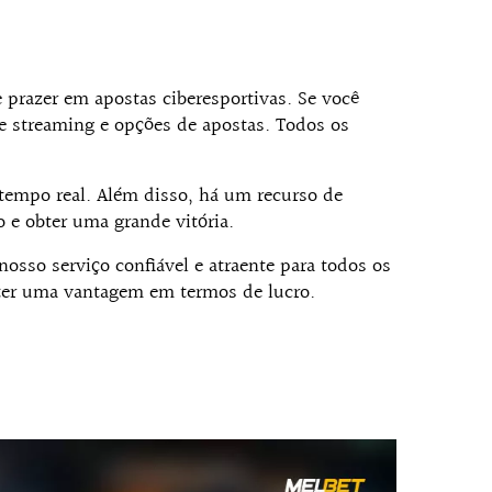
 prazer em apostas ciberesportivas. Se você
 e streaming e opções de apostas. Todos os
 tempo real. Além disso, há um recurso de
 e obter uma grande vitória.
osso serviço confiável e atraente para todos os
obter uma vantagem em termos de lucro.