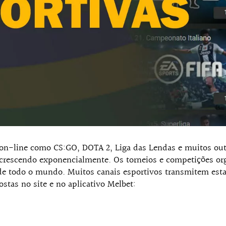
 on-line como CS:GO, DOTA 2, Liga das Lendas e muitos outr
crescendo exponencialmente. Os torneios e competições orga
de todo o mundo. Muitos canais esportivos transmitem esta
stas no site e no aplicativo Melbet: