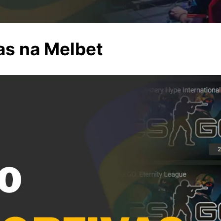
as na Melbet