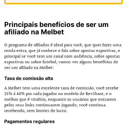
Principais benefícios de ser um
afiliado na Melbet
O programa de afiliados é ideal para você, que quer fazer uma
renda extra, que já conhece e fala sobre apostas esportivas, e
principal se você tem um canal com audiência, sobre apostas
esportivas ou sobre futebol, vamos ver alguns benefícios de
ser um afiliado na Melbet:
Taxa de comissão alta
A Melbet tem uma excelente taxa de comissão, você recebe
25% á 40% por cada jogador no modelo de RevShare, e o
melhor que é vitalício, enquanto os usuários que entrarem
pelos seus links continuarem jogando, você continua
recebendo, sem limites de lucro.
Pagamentos regulares