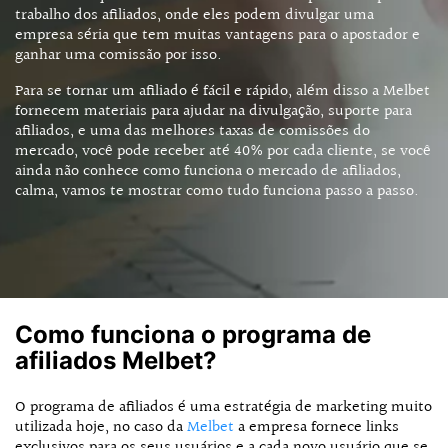
trabalho dos afiliados, onde eles podem divulgar uma
empresa séria que tem muitas vantagens para o apostador e
ganhar uma comissão por isso.
Para se tornar um afiliado é fácil e rápido, além disso a Melbet
fornecem materiais para ajudar na divulgação, suporte para
afiliados, e uma das melhores taxas de comissões do
mercado, você pode receber até 40% por cada cliente, se você
ainda não conhece como funciona o mercado de afiliados,
calma, vamos te mostrar como tudo funciona passo a passo.
Como funciona o programa de
afiliados Melbet?
O programa de afiliados é uma estratégia de marketing muito
utilizada hoje, no caso da
Melbet
a empresa fornece links
exclusivos para os seus usuários e a cada novo usuário que se