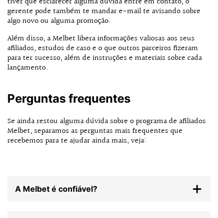
tiver que esclarecer alguma dúvida entre em contato, o
gerente pode também te mandar e-mail te avisando sobre
algo novo ou alguma promoção.
Além disso, a Melbet libera informações valiosas aos seus
afiliados, estudos de caso e o que outros parceiros fizeram
para ter sucesso, além de instruções e materiais sobre cada
lançamento.
Perguntas frequentes
Se ainda restou alguma dúvida sobre o programa de afiliados
Melbet, separamos as perguntas mais frequentes que
recebemos para te ajudar ainda mais, veja:
A Melbet é confiável?
Sim. Melbet é uma empresa de apostas esportivas e
cassino online que foi lançada em 2012 atua sob licença e